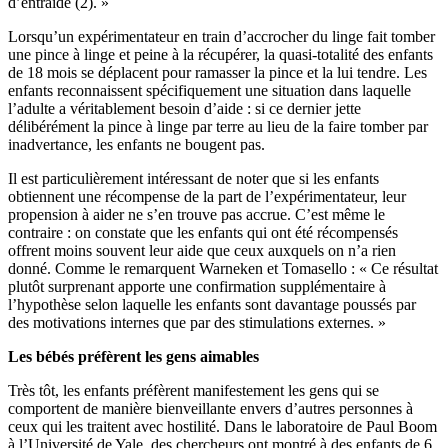
d’entraide (2). »
Lorsqu’un expérimentateur en train d’accrocher du linge fait tomber
une pince à linge et peine à la récupérer, la quasi-totalité des enfants
de 18 mois se déplacent pour ramasser la pince et la lui tendre. Les
enfants reconnaissent spécifiquement une situation dans laquelle
l’adulte a véritablement besoin d’aide : si ce dernier jette
délibérément la pince à linge par terre au lieu de la faire tomber par
inadvertance, les enfants ne bougent pas.
Il est particulièrement intéressant de noter que si les enfants
obtiennent une récompense de la part de l’expérimentateur, leur
propension à aider ne s’en trouve pas accrue. C’est même le
contraire : on constate que les enfants qui ont été récompensés
offrent moins souvent leur aide que ceux auxquels on n’a rien
donné. Comme le remarquent Warneken et Tomasello : « Ce résultat
plutôt surprenant apporte une confirmation supplémentaire à
l’hypothèse selon laquelle les enfants sont davantage poussés par
des motivations internes que par des stimulations externes. »
Les bébés préfèrent les gens aimables
Très tôt, les enfants préfèrent manifestement les gens qui se
comportent de manière bienveillante envers d’autres personnes à
ceux qui les traitent avec hostilité. Dans le laboratoire de Paul Boom
à l’Université de Yale, des chercheurs ont montré à des enfants de 6