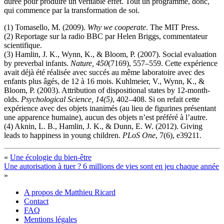
durée pour produire un véritable effet. Tout un programme, donc,
qui commence par la transformation de soi.
(1) Tomasello, M. (2009).
Why we cooperate
. The MIT Press.
(2) Reportage sur la radio BBC par Helen Briggs, commentateur
scientifique.
(3) Hamlin, J. K., Wynn, K., & Bloom, P. (2007). Social evaluation
by preverbal infants.
Nature, 450
(7169), 557–559. Cette expérience
avait déjà été réalisée avec succés au même laboratoire avec des
enfants plus âgés, de 12 à 16 mois. Kuhlmeier, V., Wynn, K., &
Bloom, P. (2003). Attribution of dispositional states by 12-month-
olds.
Psychological Science, 14(5)
, 402–408. Si on refait cette
expérience avec des objets inanimés (au lieu de figurines présentant
une apparence humaine), aucun des objets n’est préféré à l’autre.
(4) Aknin, L. B., Hamlin, J. K., & Dunn, E. W. (2012). Giving
leads to happiness in young children.
PLoS One
, 7(6), e39211.
«
Une écologie du bien-être
Une autorisation à tuer ? 6 millions de vies sont en jeu chaque année
»
A propos de Matthieu Ricard
Contact
FAQ
Mentions légales