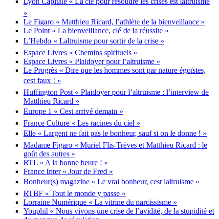
Lyon Capitale « La clé pour résoudre les crises est laltruisme
»
Le Figaro « Matthieu Ricard, l’athlète de la bienveillance »
Le Point « La bienveillance, clé de la réussite »
L’Hebdo « Laltruisme pour sortir de la crise »
Espace Livres « Chemins spirituels »
Espace Livres « Plaidoyer pour l’altruisme »
Le Progrès « Dire que les hommes sont par nature égoïstes,
cest faux ! »
Huffington Post « Plaidoyer pour l’altruisme : l’interview de
Matthieu Ricard »
Europe 1 « Cest arrivé demain »
France Culture « Les racines du ciel »
Elle « Largent ne fait pas le bonheur, sauf si on le donne ! »
Madame Figaro « Muriel Flis-Trèves et Matthieu Ricard : le
goût des autres »
RTL « A la bonne heure ! »
France Inter « Jour de Fred »
Bonheur(s) magazine « Le vrai bonheur, cest laltruisme »
RTBF « Tout le monde y passe »
Lorraine Numérique « La vitrine du narcissisme »
Youphil « Nous vivons une crise de l’avidité, de la stupidité et