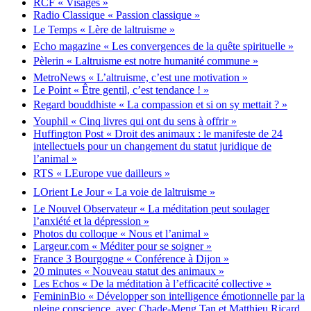
RCF « Visages »
Radio Classique « Passion classique »
Le Temps « Lère de laltruisme »
Echo magazine « Les convergences de la quête spirituelle »
Pèlerin « Laltruisme est notre humanité commune »
MetroNews « L’altruisme, c’est une motivation »
Le Point « Être gentil, c’est tendance ! »
Regard bouddhiste « La compassion et si on sy mettait ? »
Youphil « Cinq livres qui ont du sens à offrir »
Huffington Post « Droit des animaux : le manifeste de 24
intellectuels pour un changement du statut juridique de
l’animal »
RTS « LEurope vue dailleurs »
LOrient Le Jour « La voie de laltruisme »
Le Nouvel Observateur « La méditation peut soulager
l’anxiété et la dépression »
Photos du colloque « Nous et l’animal »
Largeur.com « Méditer pour se soigner »
France 3 Bourgogne « Conférence à Dijon »
20 minutes « Nouveau statut des animaux »
Les Echos « De la méditation à l’efficacité collective »
FemininBio « Développer son intelligence émotionnelle par la
pleine conscience, avec Chade-Meng Tan et Matthieu Ricard