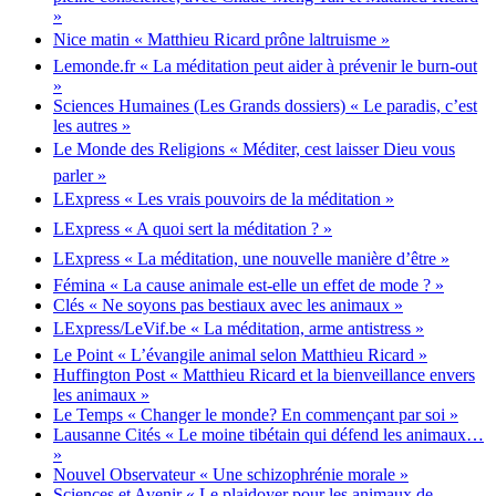
»
Nice matin « Matthieu Ricard prône laltruisme »
Lemonde.fr « La méditation peut aider à prévenir le burn-out
»
Sciences Humaines (Les Grands dossiers) « Le paradis, c’est
les autres »
Le Monde des Religions « Méditer, cest laisser Dieu vous
parler »
LExpress « Les vrais pouvoirs de la méditation »
LExpress « A quoi sert la méditation ? »
LExpress « La méditation, une nouvelle manière d’être »
Fémina « La cause animale est-elle un effet de mode ? »
Clés « Ne soyons pas bestiaux avec les animaux »
LExpress/LeVif.be « La méditation, arme antistress »
Le Point « L’évangile animal selon Matthieu Ricard »
Huffington Post « Matthieu Ricard et la bienveillance envers
les animaux »
Le Temps « Changer le monde? En commençant par soi »
Lausanne Cités « Le moine tibétain qui défend les animaux…
»
Nouvel Observateur « Une schizophrénie morale »
Sciences et Avenir « Le plaidoyer pour les animaux de