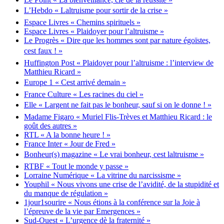
L’Hebdo « Laltruisme pour sortir de la crise »
Espace Livres « Chemins spirituels »
Espace Livres « Plaidoyer pour l’altruisme »
Le Progrès « Dire que les hommes sont par nature égoïstes,
cest faux ! »
Huffington Post « Plaidoyer pour l’altruisme : l’interview de
Matthieu Ricard »
Europe 1 « Cest arrivé demain »
France Culture « Les racines du ciel »
Elle « Largent ne fait pas le bonheur, sauf si on le donne ! »
Madame Figaro « Muriel Flis-Trèves et Matthieu Ricard : le
goût des autres »
RTL « A la bonne heure ! »
France Inter « Jour de Fred »
Bonheur(s) magazine « Le vrai bonheur, cest laltruisme »
RTBF « Tout le monde y passe »
Lorraine Numérique « La vitrine du narcissisme »
Youphil « Nous vivons une crise de l’avidité, de la stupidité et
du manque de régulation »
1jour1sourire « Nous étions à la conférence sur la Joie à
l’épreuve de la vie par Emergences »
Sud-Ouest « L’urgence dè la fraternité »