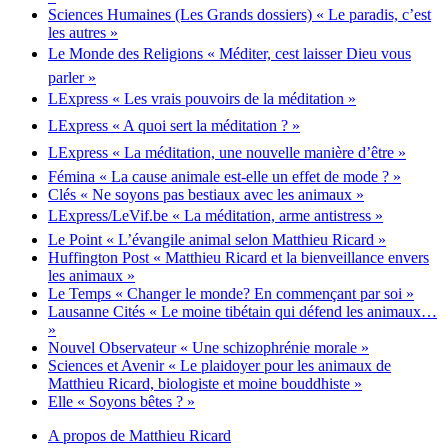
Sciences Humaines (Les Grands dossiers) « Le paradis, c’est
les autres »
Le Monde des Religions « Méditer, cest laisser Dieu vous
parler »
LExpress « Les vrais pouvoirs de la méditation »
LExpress « A quoi sert la méditation ? »
LExpress « La méditation, une nouvelle manière d’être »
Fémina « La cause animale est-elle un effet de mode ? »
Clés « Ne soyons pas bestiaux avec les animaux »
LExpress/LeVif.be « La méditation, arme antistress »
Le Point « L’évangile animal selon Matthieu Ricard »
Huffington Post « Matthieu Ricard et la bienveillance envers
les animaux »
Le Temps « Changer le monde? En commençant par soi »
Lausanne Cités « Le moine tibétain qui défend les animaux…
»
Nouvel Observateur « Une schizophrénie morale »
Sciences et Avenir « Le plaidoyer pour les animaux de
Matthieu Ricard, biologiste et moine bouddhiste »
Elle « Soyons bêtes ? »
A propos de Matthieu Ricard