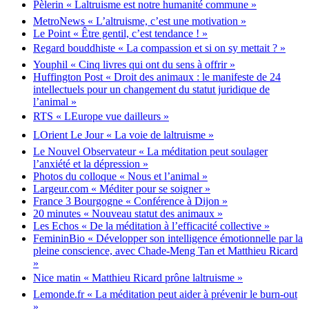
Pèlerin « Laltruisme est notre humanité commune »
MetroNews « L’altruisme, c’est une motivation »
Le Point « Être gentil, c’est tendance ! »
Regard bouddhiste « La compassion et si on sy mettait ? »
Youphil « Cinq livres qui ont du sens à offrir »
Huffington Post « Droit des animaux : le manifeste de 24
intellectuels pour un changement du statut juridique de
l’animal »
RTS « LEurope vue dailleurs »
LOrient Le Jour « La voie de laltruisme »
Le Nouvel Observateur « La méditation peut soulager
l’anxiété et la dépression »
Photos du colloque « Nous et l’animal »
Largeur.com « Méditer pour se soigner »
France 3 Bourgogne « Conférence à Dijon »
20 minutes « Nouveau statut des animaux »
Les Echos « De la méditation à l’efficacité collective »
FemininBio « Développer son intelligence émotionnelle par la
pleine conscience, avec Chade-Meng Tan et Matthieu Ricard
»
Nice matin « Matthieu Ricard prône laltruisme »
Lemonde.fr « La méditation peut aider à prévenir le burn-out
»